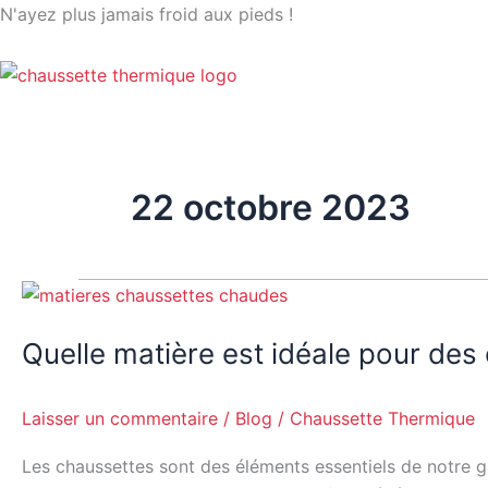
Aller
N'ayez plus jamais froid aux pieds !
au
contenu
22 octobre 2023
Quelle
matière
Quelle matière est idéale pour des
est
idéale
pour
Laisser un commentaire
/
Blog
/
Chaussette Thermique
des
chaussettes
Les chaussettes sont des éléments essentiels de notre gar