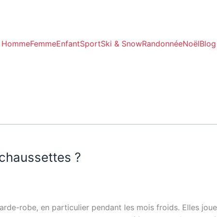
Homme
Femme
Enfant
Sport
Ski & Snow
Randonnée
Noël
Blog
 chaussettes ?
de-robe, en particulier pendant les mois froids. Elles joue