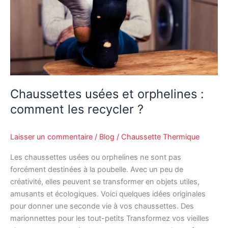
comment
les
recycler
?
Chaussettes usées et orphelines :
comment les recycler ?
Laisser un commentaire
/
Blog
/
Chaussette Thermique
Les chaussettes usées ou orphelines ne sont pas
forcément destinées à la poubelle. Avec un peu de
créativité, elles peuvent se transformer en objets utiles,
amusants et écologiques. Voici quelques idées originales
pour donner une seconde vie à vos chaussettes. Des
marionnettes pour les tout-petits Transformez vos vieilles