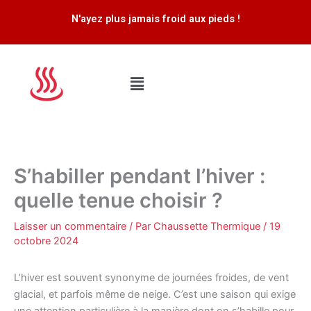
Aller
N'ayez plus jamais froid aux pieds !
au
contenu
Menu
S’habiller pendant l’hiver :
quelle tenue choisir ?
Laisser un commentaire
/ Par
Chaussette Thermique
/
19
octobre 2024
L’hiver est souvent synonyme de journées froides, de vent
glacial, et parfois même de neige. C’est une saison qui exige
une attention particulière à la manière dont on s’habille pour