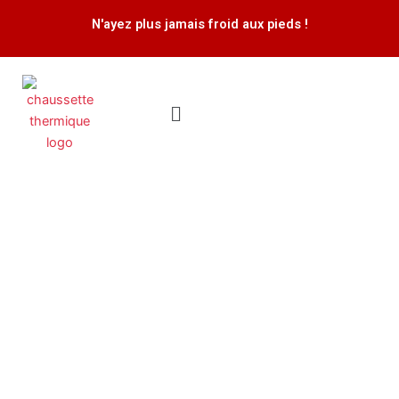
Aller
N'ayez plus jamais froid aux pieds !
au
contenu
Menu
quantité
de
Chaussettes
en
polaire
(motif
de
patte
de