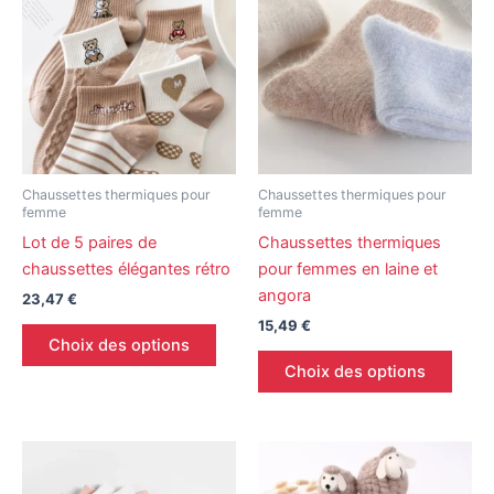
a
a
plusieurs
plusi
variations.
variat
Les
Les
options
optio
peuvent
peuv
être
être
Chaussettes thermiques pour
Chaussettes thermiques pour
choisies
chois
femme
femme
sur
sur
Lot de 5 paires de
Chaussettes thermiques
la
la
chaussettes élégantes rétro
pour femmes en laine et
page
page
angora
23,47
€
du
du
15,49
€
produit
produ
Choix des options
Choix des options
Ce
Ce
produit
produ