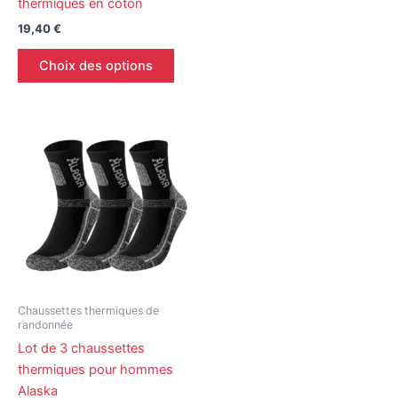
thermiques en coton
page
page
19,40
€
du
du
produit
produ
Choix des options
Ce
produit
a
plusieurs
variations.
Les
options
peuvent
être
Chaussettes thermiques de
choisies
randonnée
sur
Lot de 3 chaussettes
la
thermiques pour hommes
page
Alaska