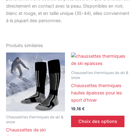
directement en contact avec la peau. Disponibles en noir,
blanc et rouge, et en taille unique (35-44), elles conviennent
à la plupart des personnes.
Produits similaires
Ce
Ce
produit
produ
a
a
Chaussettes thermiques de ski &
plusieurs
plusi
snow
variations.
variat
Chaussettes thermiques
Les
Les
hautes épaisses pour les
options
optio
sport d’hiver
peuvent
peuv
19,18
€
être
être
Chaussettes thermiques de ski &
Choix des options
choisies
chois
snow
sur
sur
Chaussettes de ski
la
la