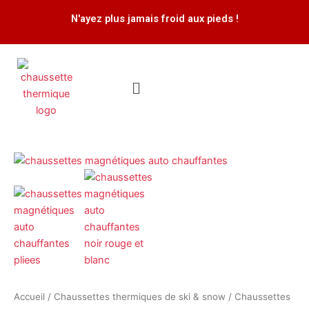
Aller
N'ayez plus jamais froid aux pieds !
au
contenu
Menu
quantité
de
Chaussettes
magnétiques
auto
chauffantes
Accueil
/
Chaussettes thermiques de ski & snow
/ Chaussettes